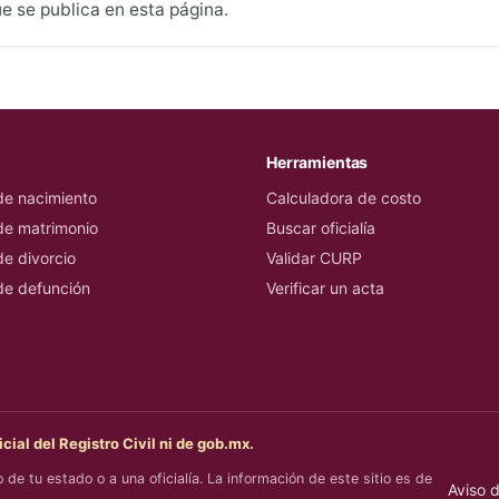
ue se publica en esta página.
Herramientas
de nacimiento
Calculadora de costo
de matrimonio
Buscar oficialía
de divorcio
Validar CURP
de defunción
Verificar un acta
icial del Registro Civil ni de gob.mx.
o de tu estado o a una oficialía. La información de este sitio es de
Aviso 