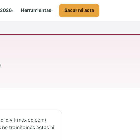
Sacar mi acta
 2026
Herramientas
▾
▾
é
o-civil-mexico.com)
: no tramitamos actas ni